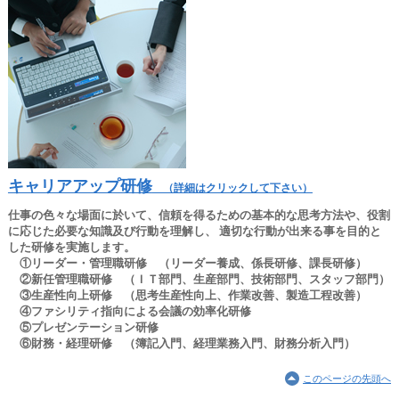
キャリアアップ研修
（詳細はクリックして下さい）
仕事の色々な場面に於いて、信頼を得るための基本的な思考方法や、役割
に応じた必要な知識及び行動を理解し、 適切な行動が出来る事を目的と
した研修を実施します。
①リーダー・管理職研修 （リーダー養成、係長研修、課長研修）
②新任管理職研修 （ＩＴ部門、生産部門、技術部門、スタッフ部門）
③生産性向上研修 （思考生産性向上、作業改善、製造工程改善）
④ファシリティ指向による会議の効率化研修
⑤プレゼンテーション研修
⑥財務・経理研修 （簿記入門、経理業務入門、財務分析入門）
このページの先頭へ